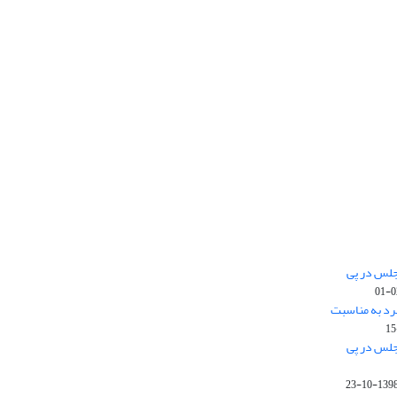
جلس در پی
رد به مناسبت
جلس در پی
1398-10-2