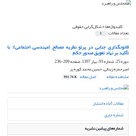
کلیدواژه‌ها =
شکل‌گرایی حقوقی
تعداد مقالات:
1
قانونگذاری جنایی در پرتو نظریه مصالح (مهندسی اجتماعی): با
تأکید بر نهاد تعویق صدور حکم
دوره 25، شماره 93، بهار 1397، صفحه
209-236
امیرحمزه زینالی، حسین محمد کوره پز
مشاهده مقاله
اصل مقاله
991.76 K
مقالات آماده انتشار
شماره جاری
شماره‌های پیشین نشریه