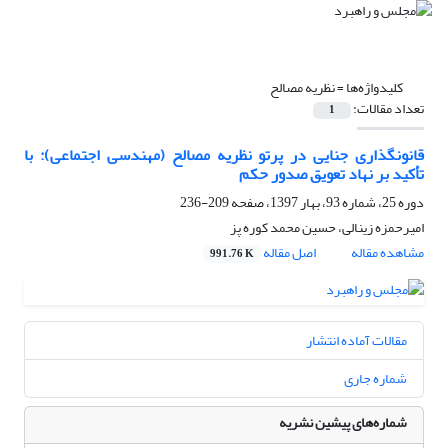
کلیدواژه‌ها =
نظریه مصالح
تعداد مقالات:
1
قانونگذاری جنایی در پرتو نظریه مصالح (مهندسی اجتماعی): با
تأکید بر نهاد تعویق صدور حکم
دوره 25، شماره 93، بهار 1397، صفحه
209-236
امیرحمزه زینالی، حسین محمد کوره پز
مشاهده مقاله
اصل مقاله
991.76 K
مقالات آماده انتشار
شماره جاری
شماره‌های پیشین نشریه