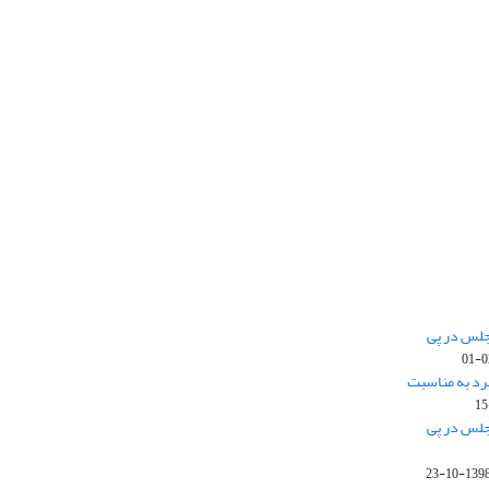
جلس در پی
رد به مناسبت
جلس در پی
1398-10-2