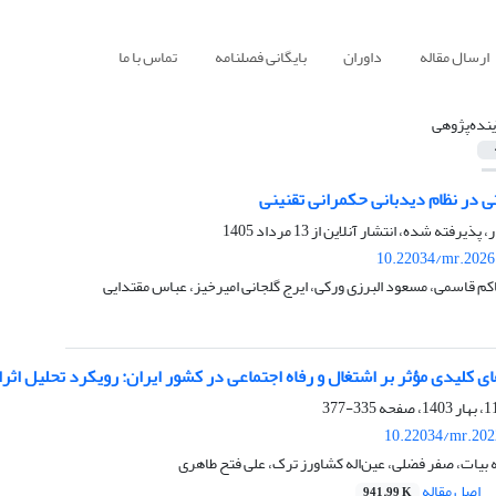
ارسال مقاله
داوران
بایگانی فصلنامه
تماس با ما
ینده‌پژوهی
ی در نظام دیدبانی حکمرانی تقنینی
ر، پذیرفته شده، انتشار آنلاین از
13 مرداد 1405
10.22034/mr.2026
م قاسمی، مسعود البرزی ورکی، ایرج گلجانی امیرخیز، عباس مقتدایی
ی کلیدی مؤثر بر اشتغال و رفاه اجتماعی در کشور ایران: رویکرد تحلیل اثر
335-377
10.22034/mr.202
ه بیات، صفر فضلی، عین‌اله کشاورز ترک، علی فتح طاهری
اصل مقاله
941.99 K