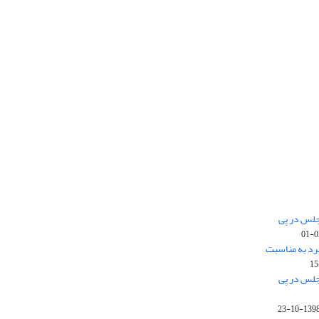
جلس در پی
رد به مناسبت
جلس در پی
1398-10-2