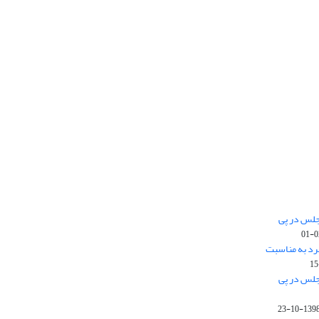
جلس در پی
رد به مناسبت
جلس در پی
1398-10-2