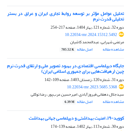
تحلیل عوامل مؤثر بر توسعه روابط تجاری ایران و عراق در بستر
تحلیلی قدرت نرم
دوره 32، شماره 121، بهار 1404، صفحه
217-254
10.22034/mr.2024.15312.5492
مرتضی شهرابی، عبدالمحمد کاشیان
مشاهده مقاله
اصل مقاله
705.52 K
جایگاه دیپلماسی اقتصادی در بهبود تصویر ملی و ارتقای قدرت نرم
چین (رهیافت‌هایی برای جمهوری اسلامی ایران)
دوره 31، شماره 120، زمستان 1403، صفحه
109-142
10.22034/mr.2023.5685.5368
سیدجلال دهقانی فیروزآبادی، امیرحسین عرب‌پور، رضا توکلی
مشاهده مقاله
اصل مقاله
6.39 M
کووید-۱۹، امنیت بهداشتی و دیپلماسی جهانی بهداشت
دوره 30، شماره 113، بهار 1402، صفحه
139-174