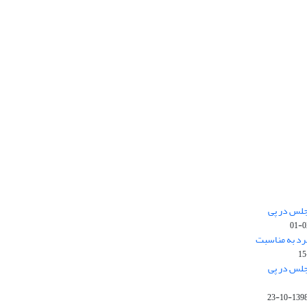
جلس در پی
رد به مناسبت
جلس در پی
1398-10-2