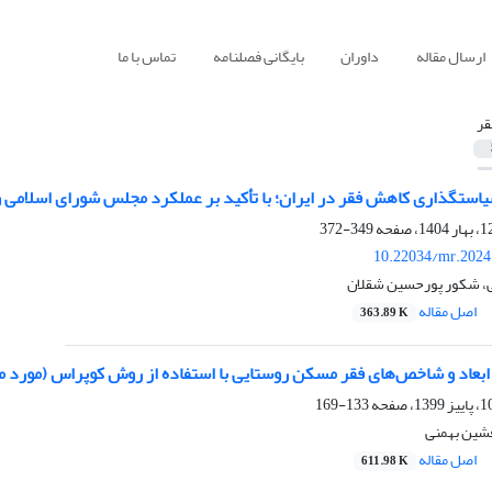
ارسال مقاله
داوران
بایگانی فصلنامه
تماس با ما
قر
ستگذاری کاهش فقر در ایران؛ با تأکید بر عملکرد مجلس شورای اسلامی و
349-372
10.22034/mr.2024
ی، شکور پورحسین شقلان
اصل مقاله
363.89 K
 ابعاد و شاخص‌های فقر مسکن روستایی با استفاده از روش کوپراس (مورد م
133-169
فشین بهمنی
اصل مقاله
611.98 K