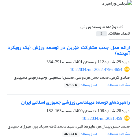
کلیدواژه‌ها =
توسعه ورزش
تعداد مقالات:
3
ارائه مدل جذب مشارکت خیّرین در توسعه ورزش (یک رویکرد
آمیخته)
دوره 29، شماره 112، زمستان 1401، صفحه
291-334
10.22034/mr.2022.4796.4654
صادق کرمی، محمدحسن فردوسی، محسن اسمعیلی، وحید رفیعی دهبیدی
مشاهده مقاله
اصل مقاله
928.5 K
راهبردهای توسعه دیپلماسی ورزشی جمهوری اسلامی ایران
دوره 28، شماره 106، تابستان 1400، صفحه
163-182
10.22034/mr.2021.459
محمد حسن پیمان فر، علیرضا الهی، سید محمد کاظم سجاد پور، مهرزاد حمیدی
مشاهده مقاله
اصل مقاله
463.24 K