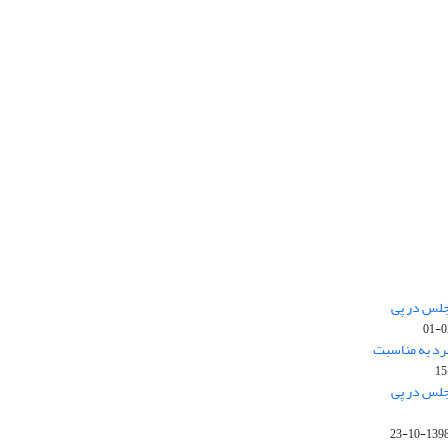
جلس در پی
رد به مناسبت
جلس در پی
1398-10-2