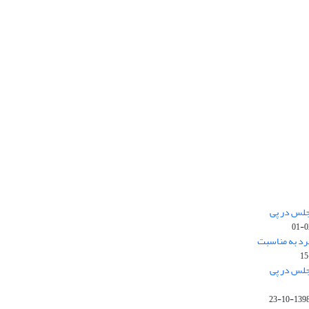
جلس در پی
رد به مناسبت
جلس در پی
1398-10-2