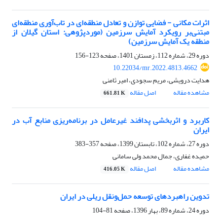
اثرات مکانی - فضایی توازن و تعادل منطقه‌ای در تاب‌آوری منطقه‌ای
مبتنی‌بر رویکرد آمایش سرزمین (مورد‌پژوهی: استان گیلان از
منطقه یک آمایش سرزمین)
دوره 29، شماره 112، زمستان 1401، صفحه
123-156
10.22034/mr.2022.4813.4662
هدایت درویشی، مریم سجودی، امیر ثامنی
مشاهده مقاله
اصل مقاله
661.81 K
کاربرد و اثربخشی پدافند غیرعامل در برنامه‌ریزی منابع آب در
ایران
دوره 27، شماره 102، تابستان 1399، صفحه
357-383
حمیده غفاری، جمال محمد ولی سامانی
مشاهده مقاله
اصل مقاله
416.05 K
تدوین راهبردهای توسعه حمل‌ونقل ریلی در ایران
دوره 24، شماره 89، بهار 1396، صفحه
81-104