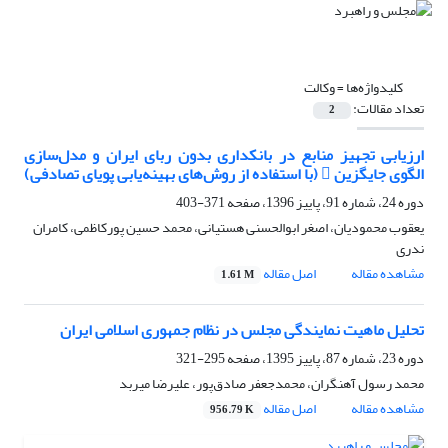
کلیدواژه‌ها =
وکالت
تعداد مقالات:
2
ارزیابی تجهیز منابع در بانکداری بدون ربای ایران و مدل‌سازی
الگوی جایگزین  (با استفاده از روش‌های بهینه‌یابی پویای تصادفی)
دوره 24، شماره 91، پاییز 1396، صفحه
371-403
یعقوب محمودیان، اصغر ابوالحسنی هستیانی، محمد حسین پورکاظمی، کامران
ندری
مشاهده مقاله
اصل مقاله
1.61 M
تحلیل ماهیت نمایندگی مجلس در نظام جمهوری اسلامی ایران
دوره 23، شماره 87، پاییز 1395، صفحه
295-321
محمد رسول آهنگران، محمدجعفر صادق‌پور، علیرضا میربد
مشاهده مقاله
اصل مقاله
956.79 K