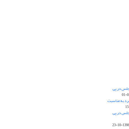
جلس در پی
رد به مناسبت
جلس در پی
1398-10-2