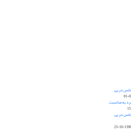
جلس در پی
رد به مناسبت
جلس در پی
1398-10-2