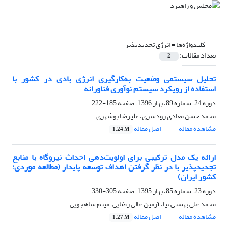
کلیدواژه‌ها =
انرژی تجدیدپذیر
تعداد مقالات:
2
تحلیل سیستمی وضعیت به‌کارگیری انرژی بادی در کشور با
استفاده از رویکرد سیستم نوآوری فناورانه
دوره 24، شماره 89، بهار 1396، صفحه
185-222
محمد حسن معادی رودسری، علیرضا بوشهری
مشاهده مقاله
اصل مقاله
1.24 M
ارائه یک مدل ترکیبی برای اولویت‌دهی احداث نیروگاه با منابع
تجدید‌پذیر با در نظر گرفتن اهداف توسعه پایدار (مطالعه موردی:
کشور ایران)
دوره 23، شماره 85، بهار 1395، صفحه
305-330
محمد علی بهشتی نیا، آرمین عالی رضایی، میثم شاهجویی
مشاهده مقاله
اصل مقاله
1.27 M