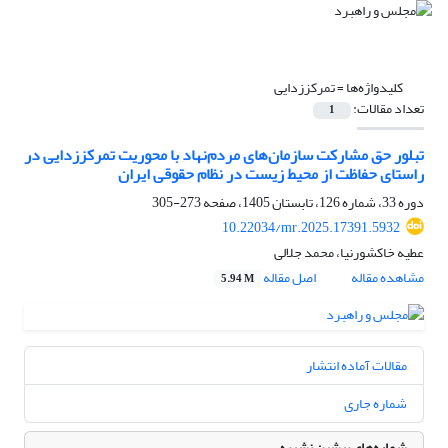
کلیدواژه‌ها =
تمرکززدایی
تعداد مقالات:
1
تبلور حق مشارکت سازمان‌های مردم‌نهاد با محوریت تمرکززدایی در
راستای حفاظت از محیط زیست در نظام حقوقی ایران
دوره 33، شماره 126، تابستان 1405، صفحه
273-305
10.22034/mr.2025.17391.5932
عطیه خاکشورنیا، محمد جلالی
مشاهده مقاله
اصل مقاله
5.94 M
مقالات آماده انتشار
شماره جاری
شماره‌های پیشین نشریه