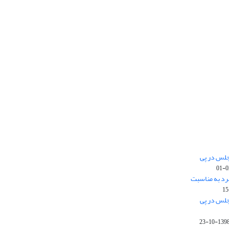
جلس در پی
رد به مناسبت
جلس در پی
1398-10-2