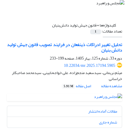
کلیدواژه‌ها =
قانون جهش تولید دانش‌بنیان
تعداد مقالات:
1
تحلیل تغییر ادراکات ذینفعان در فرایند تصویب قانون جهش تولید
دانش بنیان
دوره 33، شماره 125، بهار 1405، صفحه
199-233
10.22034/mr.2025.17194.5905
میثم نریمانی، سیدسعید منجم‌زاده، علی خواجه‌نایینی، سیدمحمد صاحبکار
خراسانی
مشاهده مقاله
اصل مقاله
5.91 M
مقالات آماده انتشار
شماره جاری