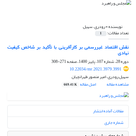
نویسنده =
رودری، سهیل
تعداد مقالات:
1
نقش اقتصاد غیررسمی بر کارآفرینی با تأکید بر شاخص کیفیت
نهادی
دوره 28، شماره 107، پاییز 1400، صفحه
271-308
10.22034/mr.2021.3979.3991
سهیل رودری، امیر منصور طهرانچیان
مشاهده مقاله
اصل مقاله
669.41 K
مقالات آماده انتشار
شماره جاری
شماره‌های پیشین نشریه