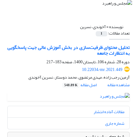
نویسنده =
آخوندی، نسرین
تعداد مقالات:
1
تحلیل محتوای ظرفیت‌سازی در بخش آموزش عالی جهت پاسخگویی
به انتظارات جامعه
دوره 28، شماره 106، تابستان 1400، صفحه
183-217
10.22034/mr.2021.449
آرمین رجب زاده، مهدی مرتضوی، محمد دوستار، نسرین آخوندی
مشاهده مقاله
اصل مقاله
548.89 K
مقالات آماده انتشار
شماره جاری
شماره‌های پیشین نشریه