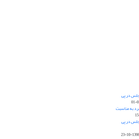
جلس در پی
رد به مناسبت
جلس در پی
1398-10-2