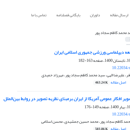
ارسال مقاله
داوران
بایگانی فصلنامه
تماس با ما
 محمد کاظم سجاد پور
ه دیپلماسی ورزشی جمهوری اسلامی ایران
163-182
10.22034/
، علیرضا الهی، سید محمد کاظم سجاد پور، مهرزاد حمیدی
اصل مقاله
463.24 K
ر افکار عمومی آمریکا از ایران بر‌مبنای نظریه تصویر در روابط‌ بین‌الملل
149-176
10.22034/
حمد کاظم سجاد پور، محمد حسین جمشیدی، محسن اسلامی
اصل مقاله
503.86 K