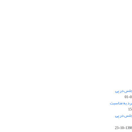
جلس در پی
رد به مناسبت
جلس در پی
1398-10-2