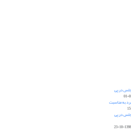
جلس در پی
رد به مناسبت
جلس در پی
1398-10-2