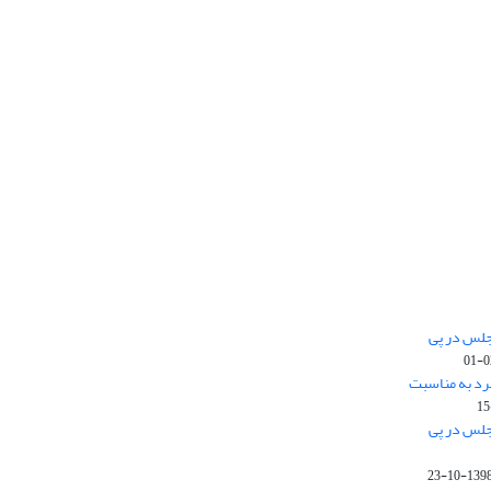
جلس در پی
رد به مناسبت
جلس در پی
1398-10-2