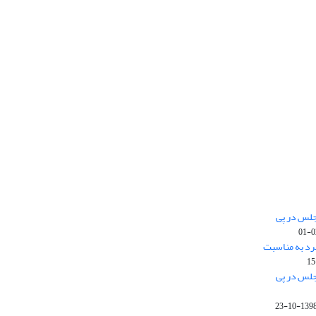
جلس در پی
رد به مناسبت
جلس در پی
1398-10-2