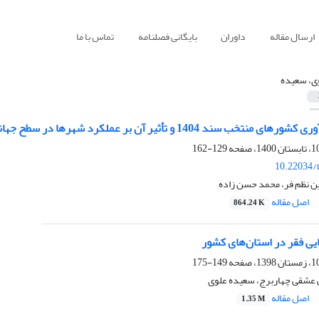
ارسال مقاله
داوران
بایگانی فصلنامه
تماس با ما
ی، سعیده
خب سند 1404 و تأثیر آن بر عملکرد شهرها در سطح جهانی
129-162
10.22034/
 نظم فر، محمد حسن زاده
اصل مقاله
864.24 K
یی فقر در استان‌های کشور
149-175
 عشقی چهاربرج، سعیده علوی
اصل مقاله
1.35 M