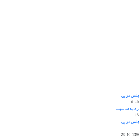
جلس در پی
رد به مناسبت
جلس در پی
1398-10-2