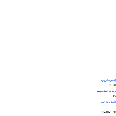
جلس در پی
رد به مناسبت
جلس در پی
1398-10-2