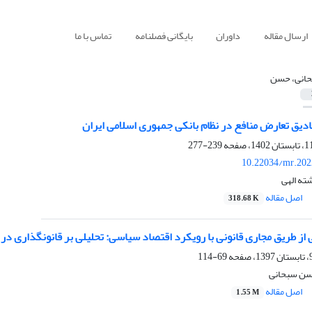
ارسال مقاله
داوران
بایگانی فصلنامه
تماس با ما
انی، حسن
دیق تعارض منافع در نظام بانکی جمهوری اسلامی ایران
239-277
10.22034/mr.202
ته الهی
اصل مقاله
318.68 K
 از طریق مجاری قانونی با رویکرد اقتصاد سیاسی: تحلیلی بر قانونگذاری در ن
69-114
حسن سبحانی
اصل مقاله
1.55 M