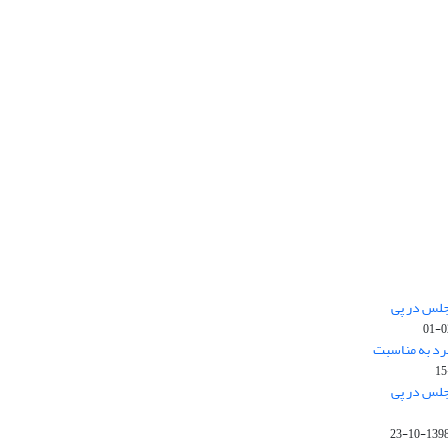
جلس در پی
رد به مناسبت
جلس در پی
1398-10-2