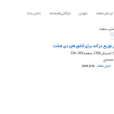
ارسال مقاله
داوران
بایگانی فصلنامه
تماس با ما
خی، سعید
 توزیع درآمد برای کشورهای دی‏ هشت
309-336
 محمدی
اصل مقاله
1020.32 K