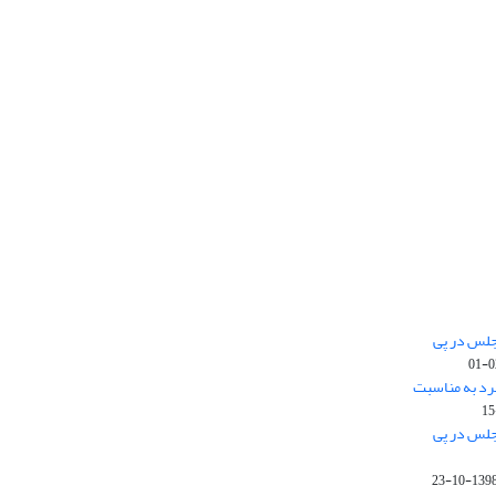
جلس در پی
رد به مناسبت
جلس در پی
1398-10-2