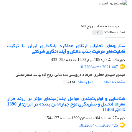
نویسنده =
بیات، روح الله
تعداد مقالات:
2
سناریوهای تحلیلی ارتقای عملکرد بانکداری ایران با ترکیب
قابلیت‌های ظرفیت جذب دانش و آینده‌نگاری شرکتی
دوره 28، شماره 105، بهار 1400، صفحه
395-433
10.22034/mr.2021.447
مهدی جنیدی جعفری، فرهاد درویشی سه تلانی، روح اله بیات، صفر فضلی
مشاهده مقاله
اصل مقاله
1.24 M
شناسایی و اولویت‌بندی عوامل چندزمینه‌ای مؤثر بر روند فرار
مغزها (تحلیل و پیش‌نگری موج چهارم این پدیده در ایران: از 1390
تا افق 1404)
دوره 27، شماره 104، زمستان 1399، صفحه
127-154
10.22034/mr.2020.426