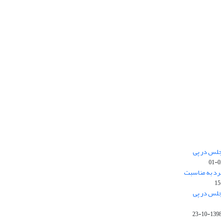
جلس در پی
رد به مناسبت
جلس در پی
1398-10-2