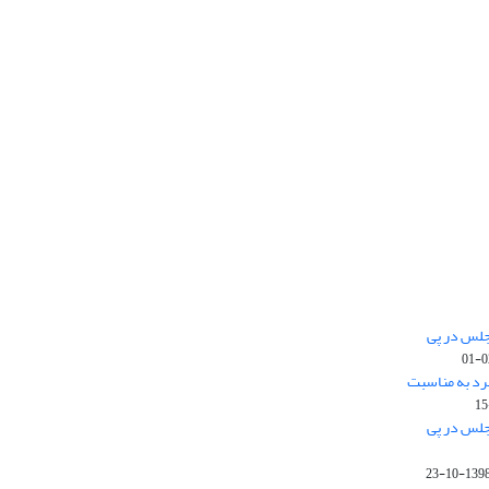
جلس در پی
رد به مناسبت
جلس در پی
1398-10-2