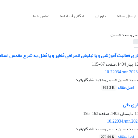
ارسال مقاله
داوران
بایگانی فصلنامه
تماس با ما
نی، سید حسین
الیت آموزشی و یا تبلیغی انحرافیِ مُغایر و یا مُخل به شرع مقدس اسلام (ماده (500) مکرر قانون مجازات اسلامی
87-115
10.22034/mr.2023
سید حسین حسینی، مجید شایگان‌فرد
اصل مقاله
933.3 K
اری بغی
163-193
10.22034/mr.202
سید حسین حسینی، مجید شایگان‌فرد
اصل مقاله
270.06 K