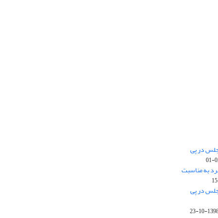
جلس در پی
رد به مناسبت
جلس در پی
1398-10-2