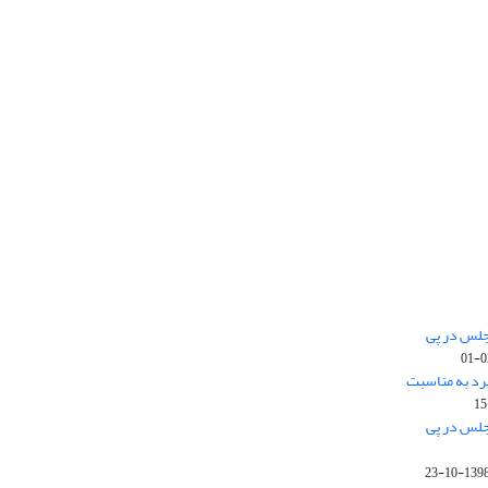
جلس در پی
رد به مناسبت
جلس در پی
1398-10-2