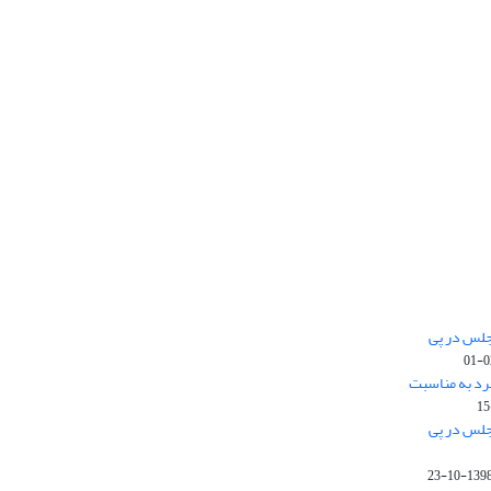
جلس در پی
رد به مناسبت
جلس در پی
1398-10-2