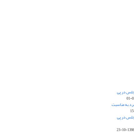
جلس در پی
رد به مناسبت
جلس در پی
1398-10-2