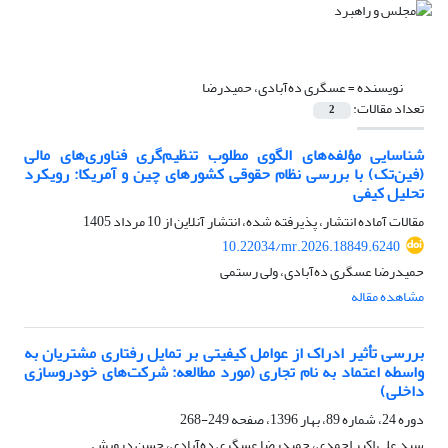
نویسنده =
عسگری ده‌آبادی، حمیدرضا
تعداد مقالات:
2
شناسایی مؤلفه‌های الگوی مطلوب تنظیم‌گری فناوری‌های مالی
(فین‌تک) با بررسی نظام حقوقی کشورهای چین و آمریکا: رویکرد
تحلیل کیفی
مقالات آماده انتشار، پذیرفته شده، انتشار آنلاین از
10 مرداد 1405
10.22034/mr.2026.18849.6240
حمیدرضا عسگری ده‌آبادی، ولی رستمی
مشاهده مقاله
بررسی تأثیر ادراک از عوامل کیفیتی بر تمایل رفتاری مشتریان به
واسطه اعتماد به نام تجاری (مورد مطالعه: شرکت‌های خودروسازی
داخلی)
دوره 24، شماره 89، بهار 1396، صفحه
249-268
سید علی اکبر احمدی، حمیدرضا عسگری ده‌آبادی، حسن درویش