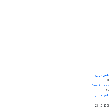
جلس در پی
رد به مناسبت
جلس در پی
1398-10-2