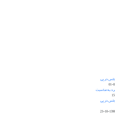
جلس در پی
رد به مناسبت
جلس در پی
1398-10-2