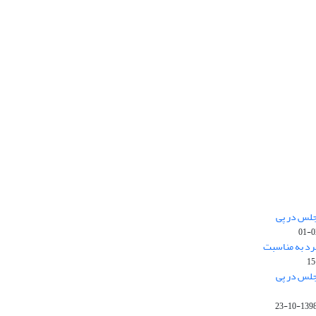
جلس در پی
رد به مناسبت
جلس در پی
1398-10-2