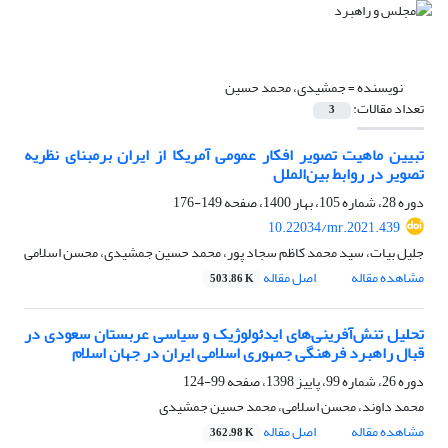
نویسنده =
جمشیدی، محمد حسین
تعداد مقالات:
3
تبیین ماهیت تصویر افکار عمومی آمریکا از ایران بر‌مبنای نظریه
تصویر در روابط‌ بین‌الملل
دوره 28، شماره 105، بهار 1400، صفحه
149-176
10.22034/mr.2021.439
جلیل بیات، سید محمد کاظم سجاد پور، محمد حسین جمشیدی، محسن اسلامی
مشاهده مقاله
اصل مقاله
503.86 K
تحلیل تنش‌آفرینی‌های ایدئولوژیک و سیاسی عربستان سعودی در
قبال راهبرد فرهنگی جمهوری اسلامی ایران در جهان اسلام
دوره 26، شماره 99، پاییز 1398، صفحه
99-124
محمد داوند، محسن اسلامی، محمد حسین جمشیدی
مشاهده مقاله
اصل مقاله
362.98 K