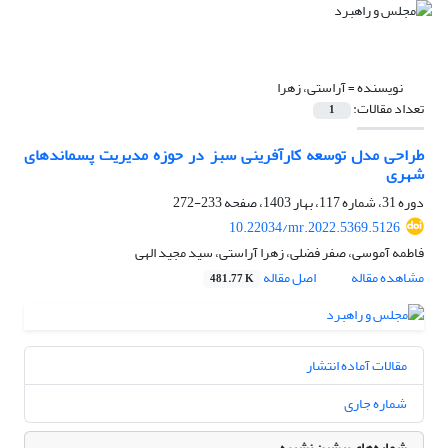
نویسنده =
آراستی، زهرا
تعداد مقالات:
1
طراحی مدل توسعه کارآفرینی سبز در حوزه مدیریت پسماندهای
شهری
دوره 31، شماره 117، بهار 1403، صفحه
233-272
10.22034/mr.2022.5369.5126
فاطمه آموسی، صفر فضلی، زهرا آراستی، سید مجید الهی
مشاهده مقاله
اصل مقاله
481.77 K
مقالات آماده انتشار
شماره جاری
شماره‌های پیشین نشریه