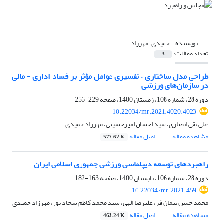
نویسنده =
حمیدی، مهرزاد
تعداد مقالات:
3
طراحی مدل ساختاری – تفسیری عوامل مؤثر بر فساد اداری - مالی
در سازمان‏‌های ورزشی
دوره 28، شماره 108، زمستان 1400، صفحه
229-256
10.22034/mr.2021.4020.4023
علی نقی انصاری، سید احسان امیرحسینی، مهرزاد حمیدی
مشاهده مقاله
اصل مقاله
577.62 K
راهبردهای توسعه دیپلماسی ورزشی جمهوری اسلامی ایران
دوره 28، شماره 106، تابستان 1400، صفحه
163-182
10.22034/mr.2021.459
محمد حسن پیمان فر، علیرضا الهی، سید محمد کاظم سجاد پور، مهرزاد حمیدی
مشاهده مقاله
اصل مقاله
463.24 K