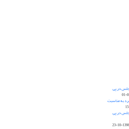
جلس در پی
رد به مناسبت
جلس در پی
1398-10-2