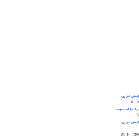
جلس در پی
رد به مناسبت
جلس در پی
1398-10-2