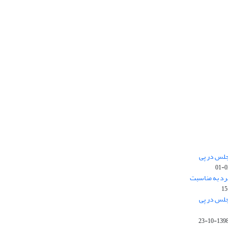
جلس در پی
رد به مناسبت
جلس در پی
1398-10-2