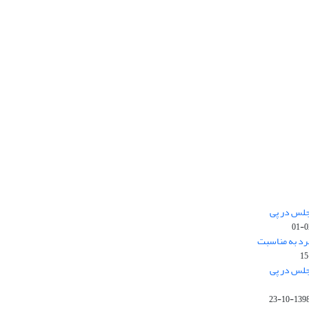
جلس در پی
رد به مناسبت
جلس در پی
1398-10-2