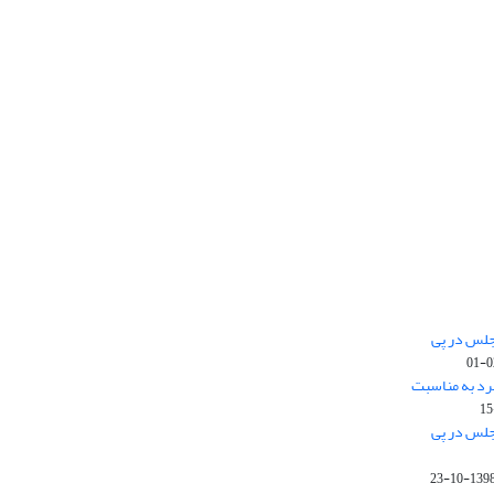
جلس در پی
رد به مناسبت
جلس در پی
1398-10-2