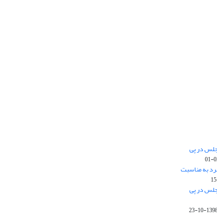
جلس در پی
رد به مناسبت
جلس در پی
1398-10-2